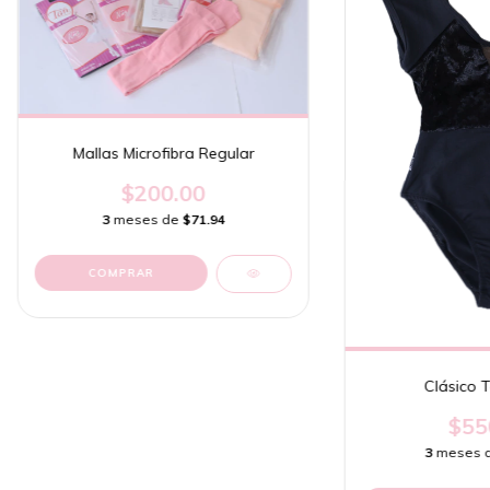
Mallas Microfibra Regular
$200.00
3
meses de
$71.94
COMPRAR
Clásico T
$55
3
meses 